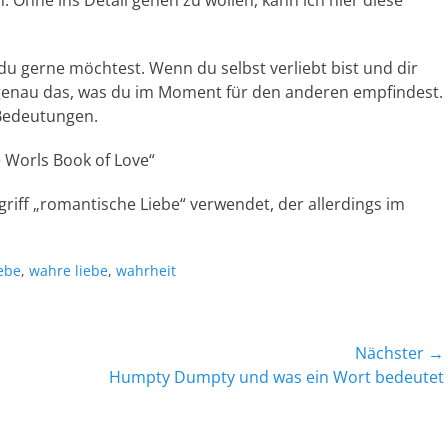
 Ohne ins Detail gehen zu wollen, kann ich hier diese
u gerne möchtest. Wenn du selbst verliebt bist und dir
h genau das, was du im Moment für den anderen empfindest.
 Bedeutungen.
 Worls Book of Love“
griff „romantische Liebe“ verwendet, der allerdings im
iebe
,
wahre liebe
,
wahrheit
Nächster →
Nächster
Humpty Dumpty und was ein Wort bedeutet
Beitrag: