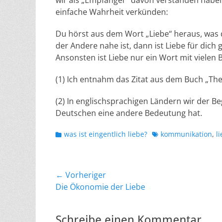
wir als „Empfänger“ davon verstanden haben.
einfache Wahrheit verkünden:
Du hörst aus dem Wort „Liebe“ heraus, was d
der Andere nahe ist, dann ist Liebe für dic
Ansonsten ist Liebe nur ein Wort mit vielen
(1) Ich entnahm das Zitat aus dem Buch „The
(2) In englischsprachigen Ländern wir der Be
Deutschen eine andere Bedeutung hat.
Kategorien
Schlagworte
was ist eingentlich liebe?
kommunikation
,
l
Beitragsnavigation
← Vorheriger
Vorheriger
Die Ökonomie der Liebe
Beitrag:
Schreibe einen Kommentar