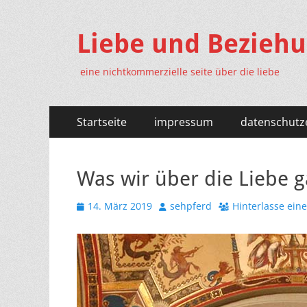
Liebe und Bezieh
eine nichtkommerzielle seite über die liebe
Primäres
Zum
Startseite
impressum
datenschutz
Inhalt
Menü
springen
Was wir über die Liebe g
Veröffentlicht
Autor
14. März 2019
sehpferd
Hinterlasse ei
am