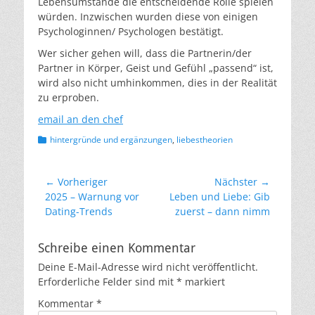
Lebensumstände die entscheidende Rolle spielen
würden. Inzwischen wurden diese von einigen
Psychologinnen/ Psychologen bestätigt.
Wer sicher gehen will, dass die Partnerin/der
Partner in Körper, Geist und Gefühl „passend“ ist,
wird also nicht umhinkommen, dies in der Realität
zu erproben.
email an den chef
Kategorien
hintergründe und ergänzungen
,
liebestheorien
Beitragsnavigation
← Vorheriger
Nächster →
Vorheriger
Nächster
2025 – Warnung vor
Leben und Liebe: Gib
Beitrag:
Beitrag:
Dating-Trends
zuerst – dann nimm
Schreibe einen Kommentar
Deine E-Mail-Adresse wird nicht veröffentlicht.
Erforderliche Felder sind mit
*
markiert
Kommentar
*