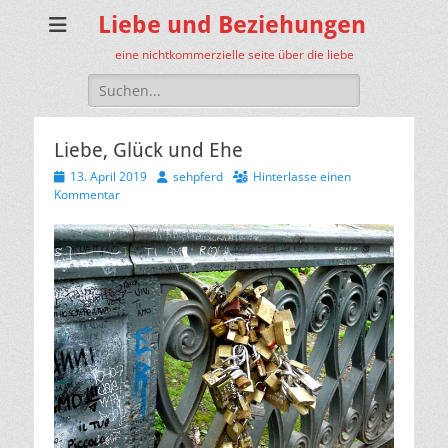
Liebe und Beziehungen
eine nichtkommerzielle seite über die liebe
Suche
nach:
Liebe, Glück und Ehe
Veröffentlicht
Autor
13. April 2019
sehpferd
Hinterlasse einen
am
Kommentar