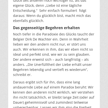
Glück des anderen noch wichtiger ist, als das
eigene Glück, denn „Liebe ist eine tägliche
Entscheidung.“ Sehr einfach formuliert folgt
daraus: Wenn du glücklich bist, macht mich das
ebenfalls glücklich.
Das gegenseitige Begehren erhalten
Noch tiefer in die Paradoxie des Glücks taucht der
Belgier Dirk De Wachter ein. Denn in Wahrheit
lieben wir den andern nicht nur, er stört uns
auch. Wir erkennen in ihm, das wir eben nicht so
ideal und perfekt sind, wie wir zu sein glauben.
Der andere erweist sich – auch langfristig – als
anders. „Die Unerfülltheit der Liebe erhält unser
Begehren lebendig und vertieft es wiederum“,
schreibt er.
Daraus ergibt sich für ihn, dass eine lang
andauernde Liebe auf einem Paradox beruht: Wir
kennen den anderen nicht wirklich, wir verstehen
ihn nicht tatsächlich, er bleibt lange Zeit (oder auf
Dauer) geheimnisvoll und zumindest teilweise
unberechenbar. Lassen wir ihm also die Freiheit,