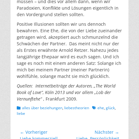
müssen – und dies vor allem dann, wenn wir
Paradoxien, Konflikte und Lösungen eigentlich in
den Vordergrund stellen sollten.
Positive Illusionen sollten wir uns dennoch
bewahren. Eine Ehe, die von der Liebe zueinander
getragen wird, akzeptiert auch schmunzelnd die
Schwächen der Partner. Das meint nicht nur der
als Erstes erwähnte Arnold Retzer. Nahezu jedes
langjährige Ehepaar wird es euch sagen. Und ich
sage es noch mit einem anderen Satz: Solange ich
mich bei meinem Partner (meiner Partnerin)
wohlfühle, solange macht sie mich glücklich.
Quellen: Internetbeiträge der Autoren, „The World
Book of Love“, Köln 2013 und vor allem „Lob der
Vernunftehe“
, Frankfurt 2009.
Kategorien
Schlagworte
alles über beziehungen
,
liebestheorien
ehe
,
glück
,
liebe
Beitragsnavigation
← Vorheriger
Nächster →
Vorheriger
Nächster
Liebe kommerziell –
Liebe, Persönlichkeit