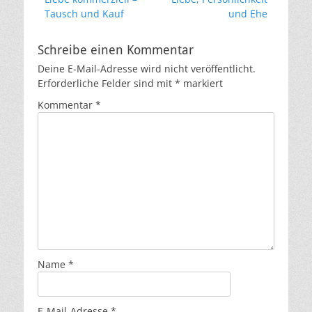
Beitrag:
Beitrag:
Tausch und Kauf
und Ehe
Schreibe einen Kommentar
Deine E-Mail-Adresse wird nicht veröffentlicht.
Erforderliche Felder sind mit
*
markiert
Kommentar
*
Name
*
E-Mail-Adresse
*