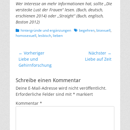
Wer Interesse an mehr Informationen hat, sollte „Die
verstecke Lust der Frauen“ lesen. (Buch, deutsch,
erschienen 2014) oder „Straight“ (Buch, englisch,
Boston 2012)
Kategorien
Schlagworte
hintergründe und ergänzungen
begehren
,
bisexuell
,
homosexuell
,
lesbisch
,
lieben
Beitragsnavigation
← Vorheriger
Nächster →
Vorheriger
Nächster
Liebe und
Liebe auf Zeit
Beitrag:
Beitrag:
Gehirnforschung
Schreibe einen Kommentar
Deine E-Mail-Adresse wird nicht veröffentlicht.
Erforderliche Felder sind mit
*
markiert
Kommentar
*