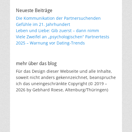
Neueste Beiträge
Die Kommunikation der Partnersuchenden
Gefühle im 21. Jahrhundert
Leben und Liebe: Gib zuerst – dann nimm
Viele Zweifel an „psychologischen“ Partnertests
2025 – Warnung vor Dating-Trends
mehr über das blog
Für das Design dieser Webseite und alle Inhalte,
soweit nicht anders gekennzeichnet, beanspruche
ich das uneingeschränkte Copyright (© 2019 –
2026 by Gebhard Roese, Altenburg/Thüringen)