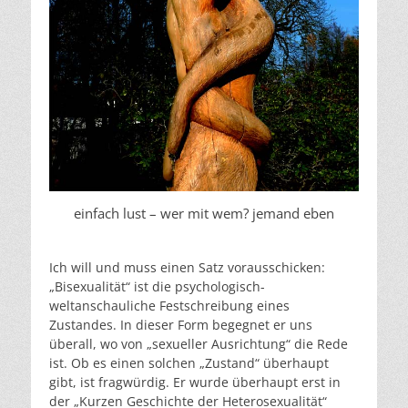
einfach lust – wer mit wem? jemand eben
Ich will und muss einen Satz vorausschicken:
„Bisexualität“ ist die psychologisch-
weltanschauliche Festschreibung eines
Zustandes. In dieser Form begegnet er uns
überall, wo von „sexueller Ausrichtung“ die Rede
ist. Ob es einen solchen „Zustand“ überhaupt
gibt, ist fragwürdig. Er wurde überhaupt erst in
der „Kurzen Geschichte der Heterosexualität“