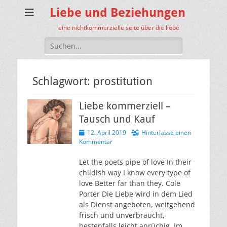
Liebe und Beziehungen
eine nichtkommerzielle seite über die liebe
Suche
nach:
Schlagwort:
prostitution
Liebe kommerziell –
Tausch und Kauf
Veröffentlicht
12. April 2019
Hinterlasse einen
am
Kommentar
Let the poets pipe of love In their
childish way I know every type of
love Better far than they. Cole
Porter Die Liebe wird in dem Lied
als Dienst angeboten, weitgehend
frisch und unverbraucht,
bestenfalls leicht anrüchig. Im