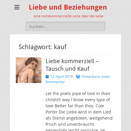
Liebe und Beziehungen
eine nichtkommerzielle seite über die liebe
Suche
nach:
Schlagwort:
kauf
Liebe kommerziell –
Tausch und Kauf
Veröffentlicht
12. April 2019
Hinterlasse einen
am
Kommentar
Let the poets pipe of love In their
childish way I know every type of
love Better far than they. Cole
Porter Die Liebe wird in dem Lied
als Dienst angeboten, weitgehend
frisch und unverbraucht,
bestenfalls leicht anrüchig. Im