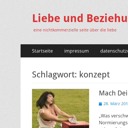
Liebe und Bezieh
eine nichtkommerzielle seite über die liebe
Primäres
Zum
Startseite
impressum
datenschutz
Inhalt
Menü
springen
Schlagwort:
konzept
Mach Dein
Veröffentlicht
28. März 20
am
„Was verschwi
Normierungsdr